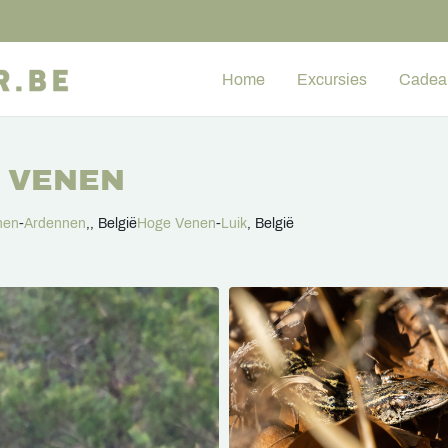
Home
Excursies
Cadea
E VENEN
nen
-
Ardennen
,, België
Hoge Venen
-
Luik
, België