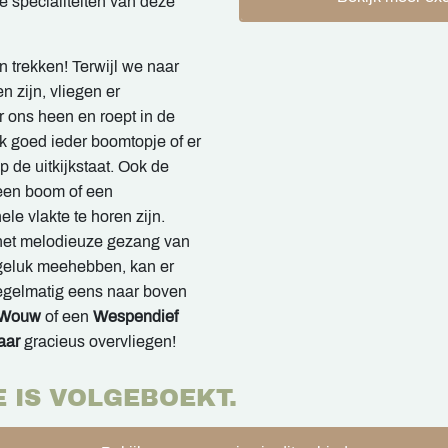
e specialiteiten van deze
 trekken! Terwijl we naar
n zijn, vliegen er
 ons heen en roept in de
k goed ieder boomtopje of er
p de uitkijkstaat. Ook de
 een boom of een
ele vlakte te horen zijn.
het melodieuze gezang van
 geluk meehebben, kan er
egelmatig eens naar boven
 Wouw
of een
Wespendief
aar
gracieus overvliegen!
E IS VOLGEBOEKT.