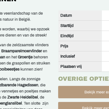
kte veenlandschap van de
Datum
 natuur in België.
Starttijd
 te worden, waarbij we opzoek
re dieren en van de streek!
Eindtijd
van de zeldzaamste vlinders
Prijs
,
Braamparelmoervlinder
en
Inclusief
aan
en het
Groentje
behoren
sen de graspollen en struiken
Plaatsen vrij
ooibeestjes
kunnen zien!
OVERIGE OPTIE
ielen. Langs de zonnige
dbarende Hagedissen
, die
 vennetjes en poeltjes maken
Bekijk meer ex
s de
Zwarte Heidelibel
, de
englanslibel
. Ten slotte zijn
Bekijk meer exc