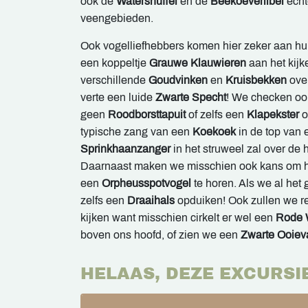
ook de
Watersnuffel
en de
Beekoeverlibel
echt
veengebieden.
Ook vogelliefhebbers komen hier zeker aan hun
een koppeltje
Grauwe Klauwieren
aan het kijke
verschillende
Goudvinken
en
Kruisbekken
over
verte een luide
Zwarte Specht
! We checken oo
geen
Roodborsttapuit
of zelfs een
Klapekster
o
typische zang van een
Koekoek
in de top van
Sprinkhaanzanger
in het struweel zal over de h
Daarnaast maken we misschien ook kans om 
een
Orpheusspotvogel
te horen. Als we al het
zelfs een
Draaihals
opduiken! Ook zullen we r
kijken want misschien cirkelt er wel een
Rode
boven ons hoofd, of zien we een
Zwarte Ooiev
HELAAS, DEZE EXCURSI