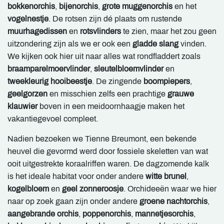
bokkenorchis
,
bijenorchis
,
grote muggenorchis
en het
vogelnestje
. De rotsen zijn dé plaats om rustende
muurhagedissen
en
rotsvlinders
te zien, maar het zou geen
uitzondering zijn als we er ook een
gladde slang
vinden.
We kijken ook hier uit naar alles wat rondfladdert zoals
braamparelmoervlinder
,
sleutelbloemvlinder
en
tweekleurig hooibeestje
. De zingende
boompiepers
,
geelgorzen
en misschien zelfs een prachtige
grauwe
klauwier
boven in een meidoornhaagje maken het
vakantiegevoel compleet.
Nadien bezoeken we Tienne Breumont, een bekende
heuvel die gevormd werd door fossiele skeletten van wat
ooit uitgestrekte koraalriffen waren. De dagzomende kalk
is het ideale habitat voor onder andere
witte brunel
,
kogelbloem
en
geel zonneroosje
. Orchideeën waar we hier
naar op zoek gaan zijn onder andere
groene nachtorchis
,
aangebrande orchis
,
poppenorchis
,
mannetjesorchis
,