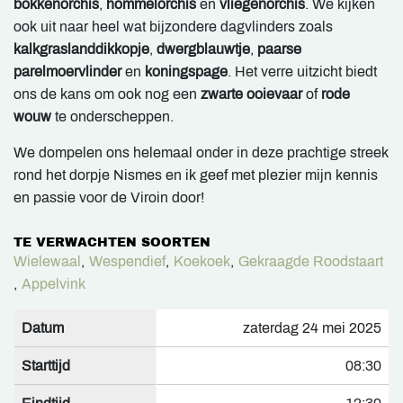
bokkenorchis
,
hommelorchis
en
vliegenorchis
. We kijken
ook uit naar heel wat bijzondere dagvlinders zoals
kalkgraslanddikkopje
,
dwergblauwtje
,
paarse
parelmoervlinder
en
koningspage
. Het verre uitzicht biedt
ons de kans om ook nog een
zwarte ooievaar
of
rode
wouw
te onderscheppen.
We dompelen ons helemaal onder in deze prachtige streek
rond het dorpje Nismes en ik geef met plezier mijn kennis
en passie voor de Viroin door!
TE VERWACHTEN SOORTEN
Wielewaal
,
Wespendief
,
Koekoek
,
Gekraagde Roodstaart
,
Appelvink
Datum
zaterdag 24 mei 2025
Starttijd
08:30