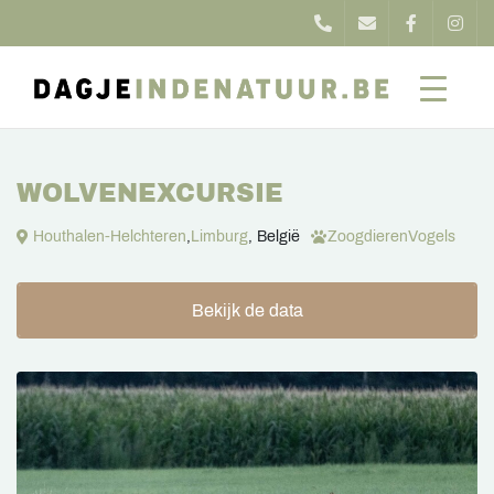
WOLVENEXCURSIE
Houthalen-Helchteren
,
Limburg
, België
Zoogdieren
Vogels
Bekijk de data