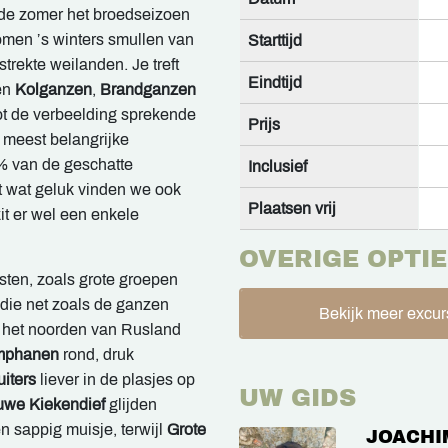
 de zomer het broedseizoen
omen ’s winters smullen van
Starttijd
trekte weilanden. Je treft
Eindtijd
en
Kolganzen
,
Brandganzen
ot de verbeelding sprekende
Prijs
 meest belangrijke
0% van de geschatte
Inclusief
et wat geluk vinden we ook
Plaatsen vrij
it er wel een enkele
OVERIGE OPTIE
asten, zoals grote groepen
die net zoals de ganzen
Bekijk meer excurs
 het noorden van Rusland
mphanen
rond, druk
iters
liever in de plasjes op
UW GIDS
uwe Kiekendief
glijden
n sappig muisje, terwijl
Grote
JOACHI