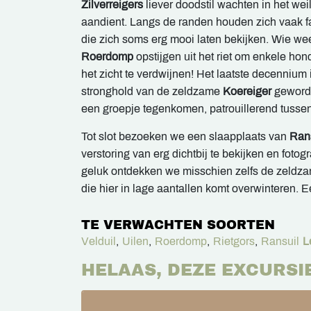
Zilverreigers
liever doodstil wachten in het weil
aandient. Langs de randen houden zich vaak f
die zich soms erg mooi laten bekijken. Wie we
Roerdomp
opstijgen uit het riet om enkele hon
het zicht te verdwijnen! Het laatste decennium 
stronghold van de zeldzame
Koereiger
geword
een groepje tegenkomen, patrouillerend tussen
Tot slot bezoeken we een slaapplaats van
Ran
verstoring van erg dichtbij te bekijken en fotog
geluk ontdekken we misschien zelfs de zeldz
die hier in lage aantallen komt overwinteren. 
TE VERWACHTEN SOORTEN
Velduil
,
Uilen
,
Roerdomp
,
Rietgors
,
Ransuil
L
HELAAS, DEZE EXCURSI