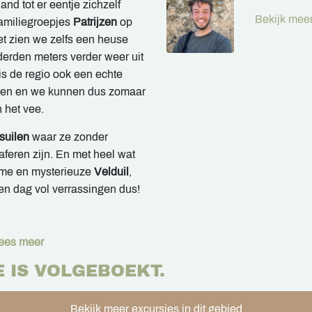
and tot er eentje zichzelf
Bekijk meer
amiliegroepjes
Patrijzen
op
et zien we zelfs een heuse
derden meters verder weer uit
is de regio ook een echte
en en we kunnen dus zomaar
 het vee.
suilen
waar ze zonder
raferen zijn. En met heel wat
ame en mysterieuze
Velduil
,
Een dag vol verrassingen dus!
ees meer
E IS VOLGEBOEKT.
Bekijk meer excursies in dit gebied