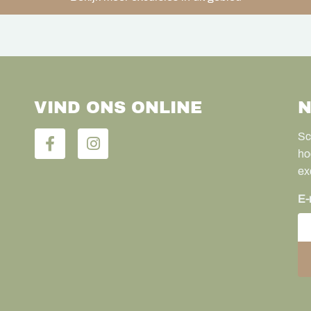
VIND ONS ONLINE
N
Sc
ho
ex
E-