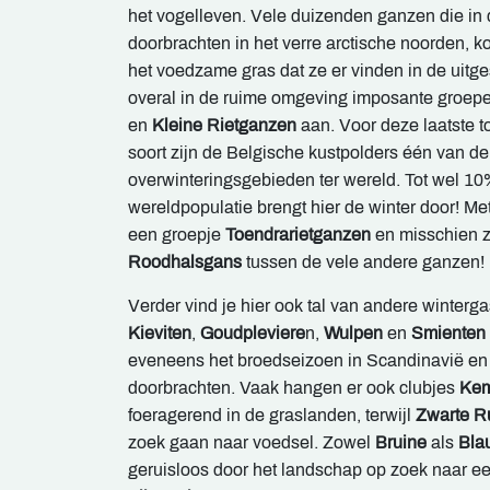
het vogelleven. Vele duizenden ganzen die in
doorbrachten in het verre arctische noorden, k
het voedzame gras dat ze er vinden in de uitges
overal in de ruime omgeving imposante groep
en
Kleine Rietganzen
aan. Voor deze laatste t
soort zijn de Belgische kustpolders één van de
overwinteringsgebieden ter wereld. Tot wel 1
wereldpopulatie brengt hier de winter door! M
een groepje
Toendrarietganzen
en misschien z
Roodhalsgans
tussen de vele andere ganzen!
Verder vind je hier ook tal van andere winterg
Kieviten
,
Goudpleviere
n,
Wulpen
en
Smienten
eveneens het broedseizoen in Scandinavië en
doorbrachten. Vaak hangen er ook clubjes
Ke
foeragerend in de graslanden, terwijl
Zwarte Ru
zoek gaan naar voedsel. Zowel
Bruine
als
Bla
geruisloos door het landschap op zoek naar ee