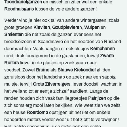
Toendrarietganzen
en misschien zit er wel een enkele
Roodhalsgans
tussen de vele andere ganzen!
Verder vind je hier ook tal van andere wintergasten, zoals
grote groepen
Kieviten
,
Goudpleviere
n,
Wulpen
en
Smienten
die net zoals de ganzen eveneens het
broedseizoen in Scandinavië en het noorden van Rusland
doorbrachten. Vaak hangen er ook clubjes
Kemphanen
rond, druk foeragerend in de graslanden, terwijl
Zwarte
Ruiters
liever in de plasjes op zoek gaan naar
voedsel. Zowel
Bruine
als
Blauwe Kiekendief
glijden
geruisloos door het landschap op zoek naar een sappig
muisje, terwijl
Grote Zilverreigers
liever doodstil wachten in
het weiland tot er eentje zichzelf aandient. Langs de
randen houden zich vaak familiegroepjes
Patrijzen
op die
zich soms erg mooi laten bekijken. Wie weet zien we zelfs
een heuse
Roerdomp
opstijgen uit het riet om enkele
honderden meters verder weer uit het zicht te verdwijnen!
Het laatste decennium is de regio ook een echte