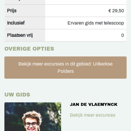
Prijs
€ 29,50
Inclusief
Ervaren gids met telescoop
Plaatsen vrij
0
OVERIGE OPTIES
Bekijk meer excursies in dit gebied: Uitkerkse
Polders
UW GIDS
JAN DE VLAEMYNCK
Bekijk meer excursies