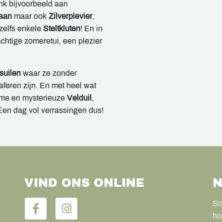
enk bijvoorbeeld aan
aan
maar ook
Zilverplevier
,
 zelfs enkele
Steltkluten
! En in
chtige zomeretui, een plezier
suilen
waar ze zonder
raferen zijn. En met heel wat
ame en mysterieuze
Velduil
,
. Een dag vol verrassingen dus!
VIND ONS ONLINE
N
Sc
ho