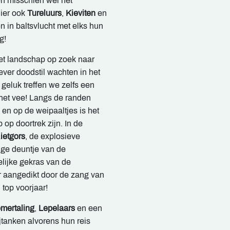
 en misschien wel hét
hier ook
Tureluurs
,
Kieviten
en
n in baltsvlucht met elks hun
g!
het landschap op zoek naar
iever doodstil wachten in het
 geluk treffen we zelfs een
 het vee! Langs de randen
 en op de weipaaltjes is het
 op doortrek zijn. In de
ietgors
, de explosieve
ige deuntje van de
lijke gekras van de
r aangedikt door de zang van
 top voorjaar!
mertaling
,
Lepelaars
en een
ijtanken alvorens hun reis