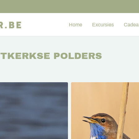
Home
Excursies
Cadea
ITKERKSE POLDERS