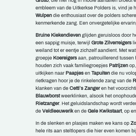
Grutto
, die hier nog in mooie aantallen broedt
embleem van de Uitkerkse Polders is, vind je 
Wulpen
die enthousiast over de polders schere
kenmerkende zang. Een onvergetelijke ervarin
Bruine
Kiekendieven
glijden geruisloos door 
een sappig muisje, terwijl
Grote Zilverreigers
l
weiland tot er eentje zichzelf aandient. Met wat
groepje
Koereigers
aan, patrouillerend tussen
houden zich vaak familiegroepjes
Patrijzen
op,
uitkijken naar
Paapjes
en
Tapuiten
die nu volop
rietkragen hoor je de rinkelende zang van de
R
klanken van de
Cetti’s Zanger
en het voorzicht
Blauwborst
weerklinken, alsook het onophoude
Rietzanger
. Het geluidslandschap wordt verde
de
Veldleeuwerik
en de
Gele Kwikstaart
, op en
In de slenken en plasjes maken we kans op
Zo
hele rits aan steltlopers die hier even komen b