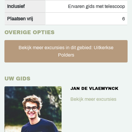
Inclusief
Ervaren gids met telescoop
Plaatsen vrij
6
OVERIGE OPTIES
Bekijk meer excursies in dit gebied: Uitkerkse
Polders
UW GIDS
JAN DE VLAEMYNCK
Bekijk meer excursies