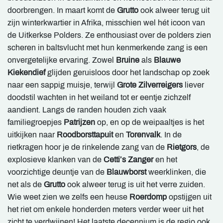
doorbrengen. In maart komt de
Grutto
ook alweer terug uit
zijn winterkwartier in Afrika, misschien wel hét icoon van
de Uitkerkse Polders. Ze enthousiast over de polders zien
scheren in baltsvlucht met hun kenmerkende zang is een
onvergetelijke ervaring. Zowel
Bruine
als
Blauwe
Kiekendief
glijden geruisloos door het landschap op zoek
naar een sappig muisje, terwijl
Grote Zilverreigers
liever
doodstil wachten in het weiland tot er eentje zichzelf
aandient. Langs de randen houden zich vaak
familiegroepjes
Patrijzen
op, en op de weipaaltjes is het
uitkijken naar
Roodborsttapuit
en
Torenvalk
. In de
rietkragen hoor je de rinkelende zang van de
Rietgors
, de
explosieve klanken van de
Cetti’s Zanger
en het
voorzichtige deuntje van de
Blauwborst
weerklinken, die
net als de
Grutto
ook alweer terug is uit het verre zuiden.
Wie weet zien we zelfs een heuse
Roerdomp
opstijgen uit
het riet om enkele honderden meters verder weer uit het
zicht te verdwijnen! Het laatste decennium is de regio ook