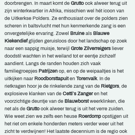
doorbrengen. In maart komt de
Grutto
ook alweer terug uit
zijn winterkwartier in Afrika, misschien wel hét icoon van
de Uitkerkse Polders. Ze enthousiast over de polders zien
scheren in baltsvlucht met hun kenmerkende zang is een
onvergetelijke ervaring. Zowel
Bruine
als
Blauwe
Kiekendief
glijden geruisloos door het landschap op zoek
naar een sappig muisje, terwijl
Grote Zilverreigers
liever
doodstil wachten in het weiland tot er eentje zichzelf
aandient. Langs de randen houden zich vaak
familiegroepjes
Patrijzen
op, en op de weipaaltjes is het
uitkijken naar
Roodborsttapuit
en
Torenvalk
. In de
rietkragen hoor je de rinkelende zang van de
Rietgors
, de
explosieve klanken van de
Cetti’s Zanger
en het
voorzichtige deuntje van de
Blauwborst
weerklinken, die
net als de
Grutto
ook alweer terug is uit het verre zuiden.
Wie weet zien we zelfs een heuse
Roerdomp
opstijgen uit
het riet om enkele honderden meters verder weer uit het
zicht te verdwijnen! Het laatste decennium is de regio ook