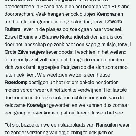
broedseizoen in Scandinavië en het noorden van Rusland
doorbrachten. Vaak hangen er ook clubjes
Kemphanen
rond, druk foeragerend in de graslanden, terwijl
Zwarte
Ruiters
liever in de plasjes op zoek gaan naar voedsel.
Zowel
Bruine
als
Blauwe Kiekendief
glijden geruisloos
door het landschap op zoek naar een sappig muisje, terwijl
Grote Zilverreigers
liever doodstil wachten in het weiland
tot er eentje zichzelf aandient. Langs de randen houden
zich vaak familiegroepjes
Patrijzen
op die zich soms mooi
laten bekijken. Wie weet zien we zelfs een heuse
Roerdomp
opstijgen uit het riet om enkele honderden
meters verder weer uit het zicht te verdwijnen! Het laatste
decennium is de regio ook een echte stronghold van de
zeldzame
Koereiger
geworden en we kunnen dus zomaar
een groepje tegenkomen, patrouillerend tussen het vee.
Tot slot bezoeken we een slaapplaats van
Ransuilen
waar
ze zonder verstoring van erg dichtbij te bekijken en