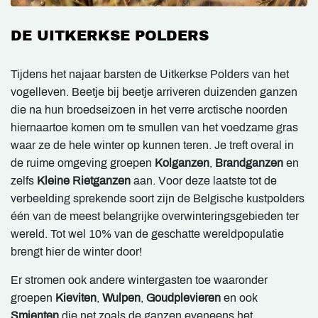
DE UITKERKSE POLDERS
Tijdens het najaar barsten de Uitkerkse Polders van het
vogelleven. Beetje bij beetje arriveren duizenden ganzen
die na hun broedseizoen in het verre arctische noorden
hiernaartoe komen om te smullen van het voedzame gras
waar ze de hele winter op kunnen teren. Je treft overal in
de ruime omgeving groepen
Kolganzen
,
Brandganzen
en
zelfs
Kleine Rietganzen
aan. Voor deze laatste tot de
verbeelding sprekende soort zijn de Belgische kustpolders
één van de meest belangrijke overwinteringsgebieden ter
wereld. Tot wel 10% van de geschatte wereldpopulatie
brengt hier de winter door!
Er stromen ook andere wintergasten toe waaronder
groepen
Kieviten
,
Wulpen
,
Goudplevieren
en ook
Smienten
die net zoals de ganzen eveneens het