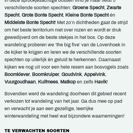
In deze sprookjesachtige bossen vind je maar liefst 5
verschillende soorten spechten:
Groene Specht
,
Zwarte
Specht
,
Grote Bonte Specht
,
Kleine Bonte Specht
én
Middelste Bonte Specht
! Met zo’n dichtheden gaat de strijd
om het beste territorium niet over rozen en wordt er druk
gewedijverd om de beste stekjes in het bos. Op deze
wandeling proberen we ‘the big five’ van de Lovenhoek in
de kijker te krijgen en leren we de verschillende soorten
spechten op uiterlijk én geluid te herkennen. Daarnaast
kijken we nog uit voor een hele resem aan bosvogels zoals
Boomklever
,
Boomkruiper
,
Goudvink
,
Appelvink
,
Vuurgoudhaan
,
Kuifmees
,
Matkop
en zelfs
Havik
!
Bovendien werd de wandeling doorheen dit gebied recent
verkozen tot wandeling van het jaar. Ga dus mee op pad
en verwacht je aan een gezellige, leerrijke
winterwandeling met heel wat bijzondere waarnemingen!
TE VERWACHTEN SOORTEN