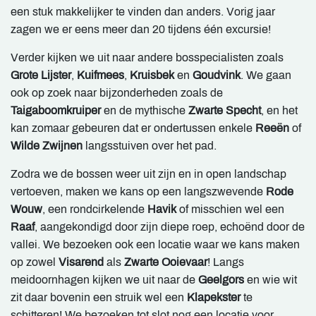
een stuk makkelijker te vinden dan anders. Vorig jaar
zagen we er eens meer dan 20 tijdens één excursie!
Verder kijken we uit naar andere bosspecialisten zoals
Grote Lijster
,
Kuifmees
,
Kruisbek
en
Goudvink
. We gaan
ook op zoek naar bijzonderheden zoals de
Taigaboomkruiper
en de mythische
Zwarte Specht
, en het
kan zomaar gebeuren dat er ondertussen enkele
Reeën
of
Wilde Zwijnen
langsstuiven over het pad.
Zodra we de bossen weer uit zijn en in open landschap
vertoeven, maken we kans op een langszwevende
Rode
Wouw
, een rondcirkelende
Havik
of misschien wel een
Raaf
, aangekondigd door zijn diepe roep, echoënd door de
vallei. We bezoeken ook een locatie waar we kans maken
op zowel
Visarend
als
Zwarte Ooievaar
! Langs
meidoornhagen kijken we uit naar de
Geelgors
en wie wit
zit daar bovenin een struik wel een
Klapekster
te
schitteren! We bezoeken tot slot nog een locatie voor