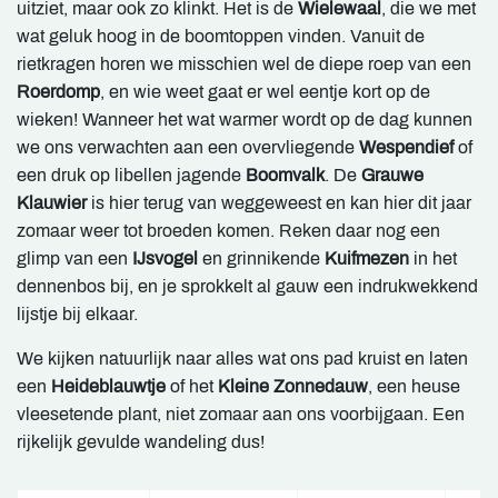
uitziet, maar ook zo klinkt. Het is de
Wielewaal
, die we met
wat geluk hoog in de boomtoppen vinden. Vanuit de
rietkragen horen we misschien wel de diepe roep van een
Roerdomp
, en wie weet gaat er wel eentje kort op de
wieken! Wanneer het wat warmer wordt op de dag kunnen
we ons verwachten aan een overvliegende
Wespendief
of
een druk op libellen jagende
Boomvalk
. De
Grauwe
Klauwier
is hier terug van weggeweest en kan hier dit jaar
zomaar weer tot broeden komen. Reken daar nog een
glimp van een
IJsvogel
en grinnikende
Kuifmezen
in het
dennenbos bij, en je sprokkelt al gauw een indrukwekkend
lijstje bij elkaar.
We kijken natuurlijk naar alles wat ons pad kruist en laten
een
Heideblauwtje
of het
Kleine Zonnedauw
, een heuse
vleesetende plant, niet zomaar aan ons voorbijgaan. Een
rijkelijk gevulde wandeling dus!