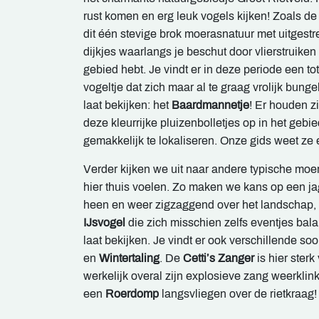
rust komen en erg leuk vogels kijken! Zoals d
dit één stevige brok moerasnatuur met uitgestre
dijkjes waarlangs je beschut door vlierstruiken
gebied hebt. Je vindt er in deze periode een t
vogeltje dat zich maar al te graag vrolijk bung
laat bekijken: het
Baardmannetje
! Er houden z
deze kleurrijke pluizenbolletjes op in het gebied,
gemakkelijk te lokaliseren. Onze gids weet ze 
Verder kijken we uit naar andere typische moe
hier thuis voelen. Zo maken we kans op een 
heen en weer zigzaggend over het landschap,
IJsvogel
die zich misschien zelfs eventjes bal
laat bekijken. Je vindt er ook verschillende s
en
Wintertaling
. De
Cetti’s Zanger
is hier ster
werkelijk overal zijn explosieve zang weerkli
een
Roerdomp
langsvliegen over de rietkraag!