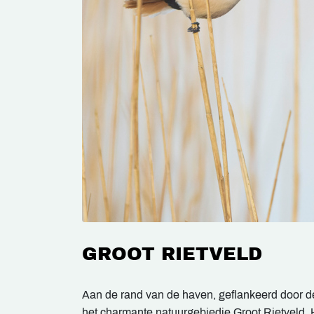
GROOT RIETVELD
Aan de rand van de haven, geflankeerd door d
het charmante natuurgebiedje Groot Rietveld. H