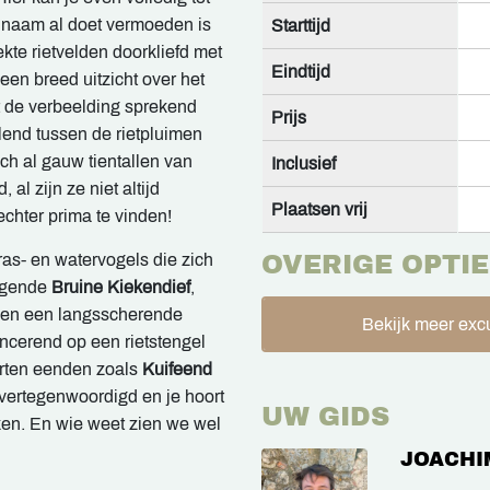
e naam al doet vermoeden is
Starttijd
kte rietvelden doorkliefd met
Eindtijd
 een breed uitzicht over het
ot de verbeelding sprekend
Prijs
elend tussen de rietpluimen
ich al gauw tientallen van
Inclusief
 al zijn ze niet altijd
Plaatsen vrij
echter prima te vinden!
ras- en watervogels die zich
OVERIGE OPTIE
jagende
Bruine Kiekendief
,
 en een langsscherende
Bekijk meer excu
ancerend op een rietstengel
oorten eenden zoals
Kuifeend
k vertegenwoordigd en je hoort
UW GIDS
nken. En wie weet zien we wel
JOACHI