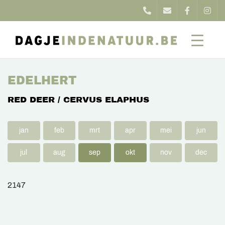
EDELHERT
RED DEER / CERVUS ELAPHUS
jan
feb
mrt
apr
mei
jun
jul
aug
sep
okt
nov
dec
2147