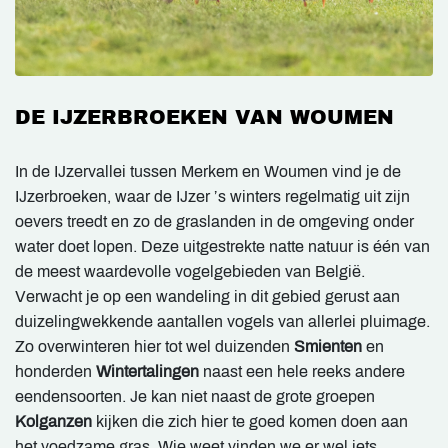
DE IJZERBROEKEN VAN WOUMEN
In de IJzervallei tussen Merkem en Woumen vind je de
IJzerbroeken, waar de IJzer ’s winters regelmatig uit zijn
oevers treedt en zo de graslanden in de omgeving onder
water doet lopen. Deze uitgestrekte natte natuur is één van
de meest waardevolle vogelgebieden van België.
Verwacht je op een wandeling in dit gebied gerust aan
duizelingwekkende aantallen vogels van allerlei pluimage.
Zo overwinteren hier tot wel duizenden
Smienten
en
honderden
Wintertalingen
naast een hele reeks andere
eendensoorten. Je kan niet naast de grote groepen
Kolganzen
kijken die zich hier te goed komen doen aan
het voedzame gras. Wie weet vinden we er wel iets