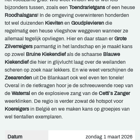
bijzonders tussen, zoals een
Toendrarietgans
of een heuse
Roodhalsgans
! In de omgeving overwinteren honderden
tot wel duizenden
Kieviten
en
Goudplevieren
die
regelmatig een heuse vliegshow weggeven wanneer ze
allemaal tegelijk opvliegen. Hier en daar staan er
Grote
Zilverreigers
parmantig in het landschap en je maakt kans
op zowel
Bruine Kiekendief
als de schaarse
Blauwe
Kiekendief
die hier in glijvlucht laag over de weilanden
scheren op zoek naar lekkers. En wie weet verschijnen de
Zeearenden
uit De Blankaart ook wel even ten tonele!
Overal in de rietkragen hoor je de schreeuwende roep van
de
Waterral
en de explosieve zang van de
Cetti’s Zanger
weerklinken. De regio is verder zowat dé hotspot voor
Koereigers
in België en we maken kans op groepjes van
wel tientallen exemplaren.
Datum
zondag 1 maart 2026