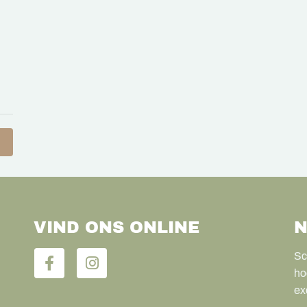
VIND ONS ONLINE
N
Sc
ho
ex